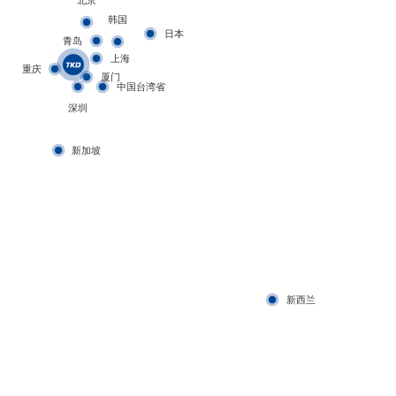
北京
韩国
日本
青岛
上海
重庆
厦门
中国台湾省
深圳
新加坡
新西兰