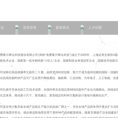
文化
资质荣誉
新闻资讯
人才招募
费看片网址科技股份有限公司(简称“免费看片网址科技”)成立于2005年，上海证券交易所A股
新技术企业，国家第一批专精特新“小巨人”企业，国家制造业单项冠军企业，国家技术创新
公司深耕石英晶体频率元器件二十载，始终坚持科技创新，致力于成为值得信赖的国际一流频
出的高性能时钟产品可广泛应用于网络通信、物联网、工业控制、汽车电子、人工智能、光
司扎根半导体光刻工艺技术优势，在国内率先实现石英MEMS器件产业化与规模化。持续加
生态体系，推动更小尺寸、更高频点、更高稳定性时钟方案的设计落地与规模化生产。
公司是全球少数具备全域产品线生产能力的晶体厂商之一，并在全域产品的布局中逐步扩大光
端市场需求变化，稳步推进新场景应用下新时钟产品的配套研发。随着车规级产品专线建设与