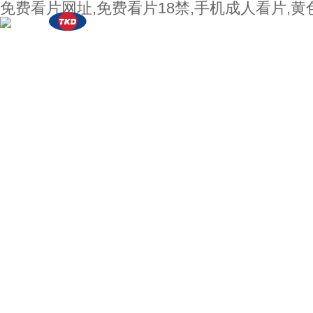
免费看片网址,免费看片18禁,手机成人看片,
关于TKD
国内领先的频率器件设计与研发制造的高新技术企业